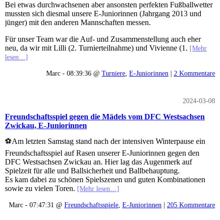
Bei etwas durchwachsenen aber ansonsten perfekten Fußballwetter
mussten sich diesmal unsere E-Juniorinnen (Jahrgang 2013 und
jünger) mit den anderen Mannschaften messen.
Für unser Team war die Auf- und Zusammenstellung auch eher
neu, da wir mit Lilli (2. Turnierteilnahme) und Vivienne (1.
[Mehr
lesen…]
Marc - 08:39:36 @
Turniere
,
E-Juniorinnen
|
2 Kommentare
2024-03-08
Freundschaftsspiel gegen die Mädels vom DFC Westsachsen
Zwickau, E-Juniorinnen
⚽️Am letzten Samstag stand nach der intensiven Winterpause ein
Freundschaftsspiel auf Rasen unserer E-Juniorinnen gegen den
DFC Westsachsen Zwickau an. Hier lag das Augenmerk auf
Spielzeit für alle und Ballsicherheit und Ballbehauptung.
Es kam dabei zu schönen Spielszenen und guten Kombinationen
sowie zu vielen Toren.
[Mehr lesen…]
Marc - 07:47:31 @
Freundschaftsspiele
,
E-Juniorinnen
|
205 Kommentare