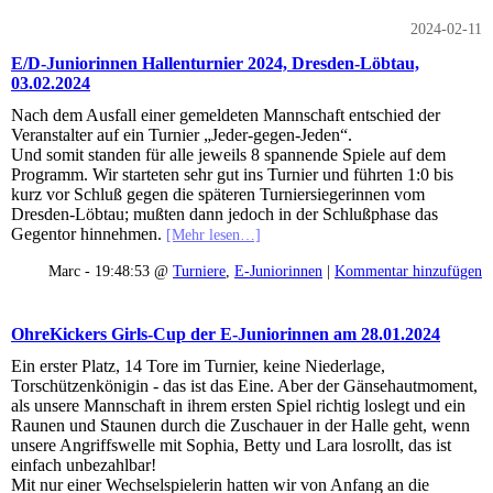
2024-02-11
E/D-Juniorinnen Hallenturnier 2024, Dresden-Löbtau,
03.02.2024
Nach dem Ausfall einer gemeldeten Mannschaft entschied der
Veranstalter auf ein Turnier „Jeder-gegen-Jeden“.
Und somit standen für alle jeweils 8 spannende Spiele auf dem
Programm. Wir starteten sehr gut ins Turnier und führten 1:0 bis
kurz vor Schluß gegen die späteren Turniersiegerinnen vom
Dresden-Löbtau; mußten dann jedoch in der Schlußphase das
Gegentor hinnehmen.
[Mehr lesen…]
Marc - 19:48:53 @
Turniere
,
E-Juniorinnen
|
Kommentar hinzufügen
OhreKickers Girls-Cup der E-Juniorinnen am 28.01.2024
Ein erster Platz, 14 Tore im Turnier, keine Niederlage,
Torschützenkönigin - das ist das Eine. Aber der Gänsehautmoment,
als unsere Mannschaft in ihrem ersten Spiel richtig loslegt und ein
Raunen und Staunen durch die Zuschauer in der Halle geht, wenn
unsere Angriffswelle mit Sophia, Betty und Lara losrollt, das ist
einfach unbezahlbar!
Mit nur einer Wechselspielerin hatten wir von Anfang an die